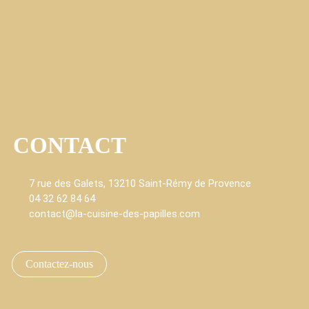
CONTACT
7 rue des Galets, 13210 Saint-Rémy de Provence
04 32 62 84 64
contact@la-cuisine-des-papilles.com
fab fa-faceboo
fab fa-i
Contactez-nous