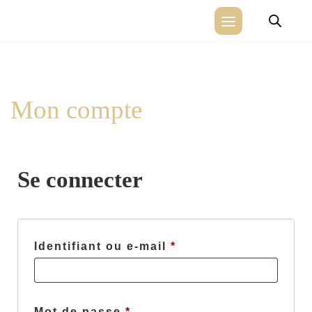
Skip
to
Mon compte
content
Se connecter
Identifiant ou e-mail
*
Obligatoire
Mot de passe
*
Obligatoire