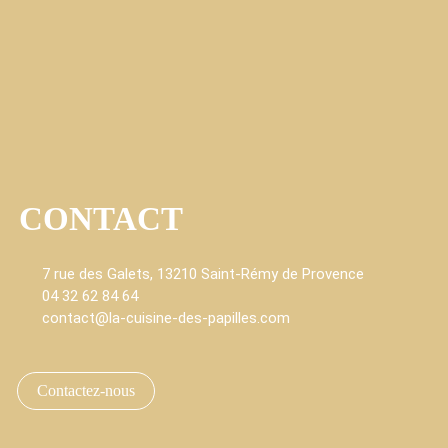
CONTACT
7 rue des Galets, 13210 Saint-Rémy de Provence
04 32 62 84 64
contact@la-cuisine-des-papilles.com
fab fa-faceboo
fab fa-i
Contactez-nous