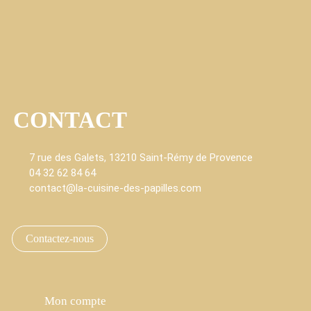
CONTACT
7 rue des Galets, 13210 Saint-Rémy de Provence
04 32 62 84 64
contact@la-cuisine-des-papilles.com
fab fa-faceboo
fab fa-i
Contactez-nous
Mon compte